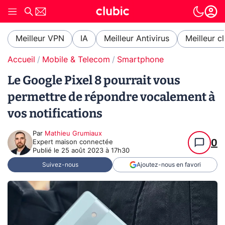
Meilleur VPN
IA
Meilleur Antivirus
Meilleur c
Accueil
Mobile & Telecom
Smartphone
Le Google Pixel 8 pourrait vous
permettre de répondre vocalement à
vos notifications
Par
Mathieu Grumiaux
0
Expert maison connectée
Publié le
25 août 2023 à 17h30
Suivez-nous
Ajoutez-nous en favori