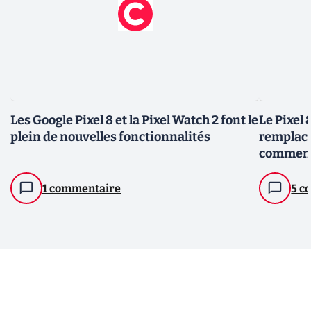
Les Google Pixel 8 et la Pixel Watch 2 font le
Le Pixel 
plein de nouvelles fonctionnalités
remplace
commen
1 commentaire
5 c