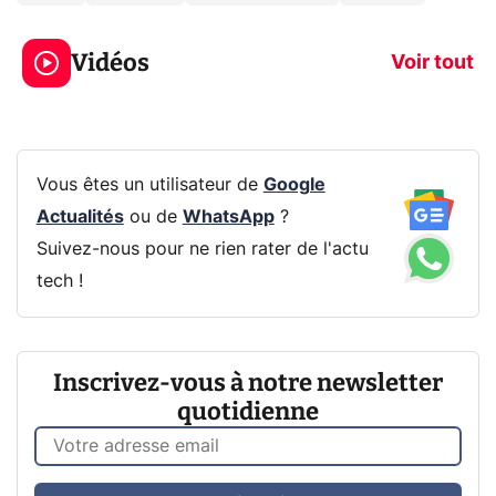
3 écrans en 1 pour
5 générations
319€ ? Voici L'AOC
jeux dans la
Vidéos
CQ32G4ZA !
prochaine Xbo
Voir tout
Vous êtes un utilisateur de
Google
Actualités
ou de
WhatsApp
?
Suivez-nous pour ne rien rater de l'actu
tech !
Inscrivez-vous à notre newsletter
quotidienne