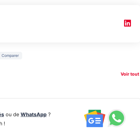
150€
Comparer
e vous
xAI attaque la
remb
vez sur
Google tease
loi anti-
sur v
vigation
son Pixel 11
dénudement
nouv
Voir tout
 !
Pro
par IA
smart
és
ou de
WhatsApp
?
h !