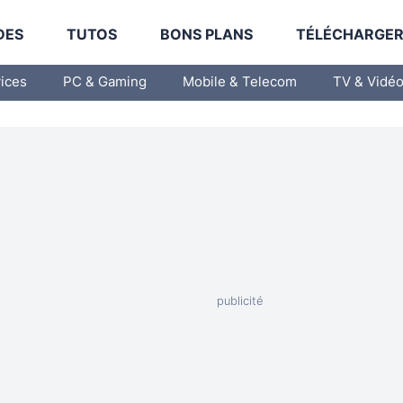
DES
TUTOS
BONS PLANS
TÉLÉCHARGE
vices
PC & Gaming
Mobile & Telecom
TV & Vidé