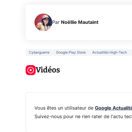
Par
Noëllie Mautaint
Cyberguerre
Google Play Store
Actualités High-Tech
3 écrans en 1
5 générations
Ce qu
pour 319€ ?
de jeux dans
ne sa
Voici L'AOC
Vidéos
la prochaine
la na
CQ32G4ZA !
Xbox !
privée
Vous êtes un utilisateur de
Google Actualit
Suivez-nous pour ne rien rater de l'actu tec