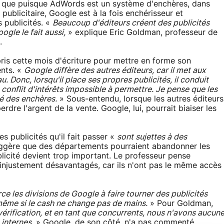
me que puisque AdWords est un système d'enchères, dans
 publicitaire, Google est à la fois enchérisseur et
 publicités. «
Beaucoup d'éditeurs créent des publicités
gle le fait aussi,
» explique Eric Goldman, professeur de
.
 a pris cette mois d'écriture pour mettre en forme son
ents. «
Google diffère des autres éditeurs, car il met aux
. Donc, lorsqu'il place ses propres publicités, il conduit
 conflit d'intérêts impossible à permettre. Je pense que les
té des enchères.
» Sous-entendu, lorsque les autres éditeurs
erdre l'argent de la vente. Google, lui, pourrait biaiser les
s publicités qu'il fait passer «
sont sujettes à des
ggère que des départements pourraient abandonner les
licité devient trop important. Le professeur pense
injustement désavantagés, car ils n'ont pas le même accès
ce les divisions de Google à faire tourner des publicités
 même si le cash ne change pas de mains.
» Pour Goldman,
 vérification, et en tant que concurrents, nous n'avons aucun
internes.
» Google, de son côté, n'a pas commenté.