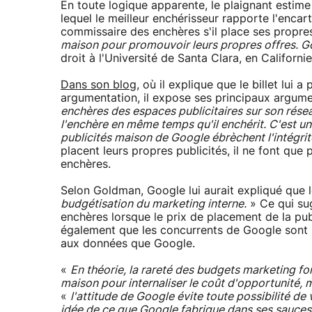
En toute logique apparente, le plaignant esti
lequel le meilleur enchérisseur rapporte l'encart
commissaire des enchères s'il place ses propres
maison pour promouvoir leurs propres offres. Goo
droit à l'Université de Santa Clara, en Californie
Dans son blog
, où il explique que le billet lui
argumentation, il expose ses principaux argum
enchères des espaces publicitaires sur son réseau
l'enchère en même temps qu'il enchérit. C'est un
publicités maison de Google ébrèchent l'intégri
placent leurs propres publicités, il ne font que p
enchères.
Selon Goldman, Google lui aurait expliqué que le
budgétisation du marketing interne.
» Ce qui su
enchères lorsque le prix de placement de la pub
également que les concurrents de Google sont 
aux données que Google.
«
En théorie, la rareté des budgets marketing for
maison pour internaliser le coût d'opportunité,
«
l'attitude de Google évite toute possibilité de
idée de ce que Google fabrique dans ses sauces 