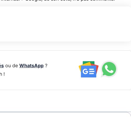
és
ou de
WhatsApp
?
h !