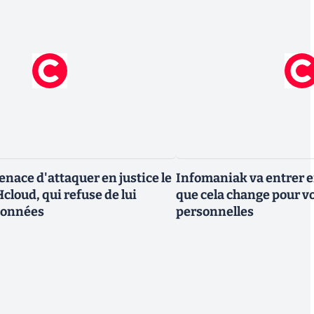
nace d'attaquer en justice le
Infomaniak va entrer en
cloud, qui refuse de lui
que cela change pour v
données
personnelles