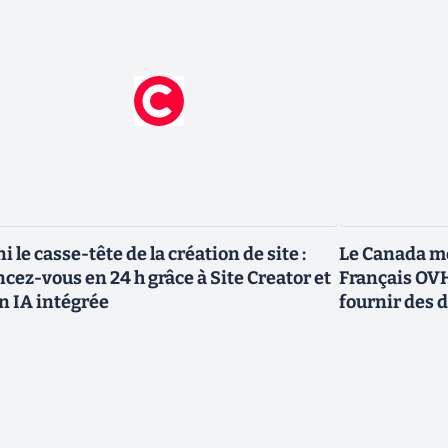
ni le casse-tête de la création de site :
Le Canada me
ncez-vous en 24 h grâce à Site Creator et
Français OVH
n IA intégrée
fournir des 