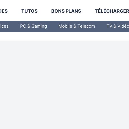
DES
TUTOS
BONS PLANS
TÉLÉCHARGE
vices
PC & Gaming
Mobile & Telecom
TV & Vidé