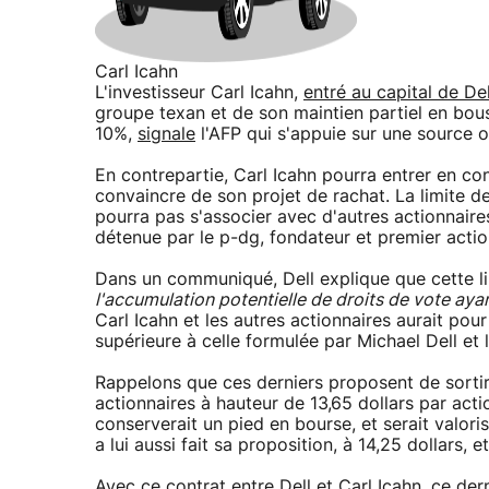
Carl Icahn
L'investisseur Carl Icahn,
entré au capital de De
groupe texan et de son maintien partiel en bou
10%,
signale
l'AFP qui s'appuie sur une source of
En contrepartie, Carl Icahn pourra entrer en con
convaincre de son projet de rachat. La limite de 
pourra pas s'associer avec d'autres actionnaires
détenue par le p-dg, fondateur et premier actio
Dans un communiqué, Dell explique que cette l
l'accumulation potentielle de droits de vote aya
Carl Icahn et les autres actionnaires aurait pou
supérieure à celle formulée par Michael Dell et 
Rappelons que ces derniers proposent de sortir 
actionnaires à hauteur de 13,65 dollars par acti
conserverait un pied en bourse, et serait valoris
a lui aussi fait sa proposition, à 14,25 dollars, e
Avec ce contrat entre Dell et Carl Icahn, ce dern