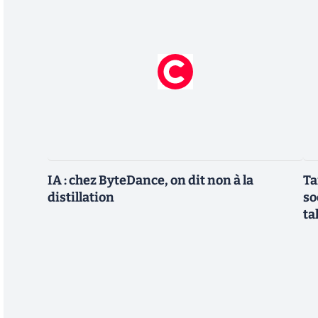
IA : chez ByteDance, on dit non à la
Ta
distillation
so
ta