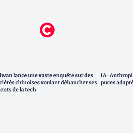
iwan lance une vaste enquête sur des
IA : Anthrop
ciétés chinoises voulant débaucher ses
puces adapté
lents de la tech