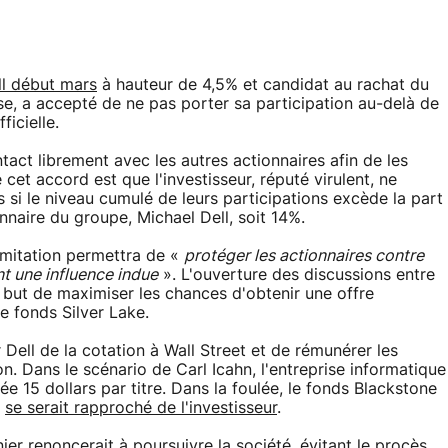
ll début mars
à hauteur de 4,5% et candidat au rachat du
se, a accepté de ne pas porter sa participation au-delà de
ficielle.
tact librement avec les autres actionnaires afin de les
cet accord est que l'investisseur, réputé virulent, ne
 si le niveau cumulé de leurs participations excède la part
nnaire du groupe, Michael Dell, soit 14%.
imitation permettra de «
protéger les actionnaires contre
nt une influence indue
». L'ouverture des discussions entre
r but de maximiser les chances d'obtenir une offre
le fonds Silver Lake.
Dell de la cotation à Wall Street et de rémunérer les
on. Dans le scénario de Carl Icahn, l'entreprise informatique
ée 15 dollars par titre. Dans la foulée, le fonds Blackstone
t
se serait rapproché de l'investisseur
.
ier renoncerait à poursuivre la société, évitant le procès