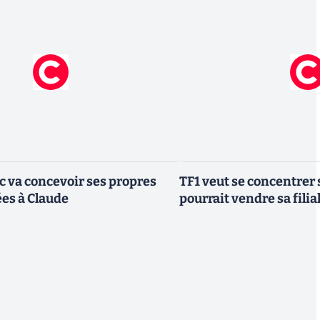
ic va concevoir ses propres
TF1 veut se concentrer 
es à Claude
pourrait vendre sa fili