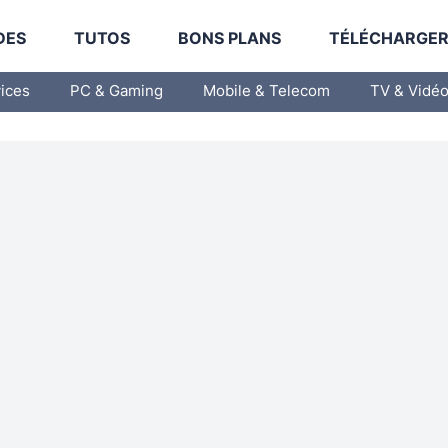
DES
TUTOS
BONS PLANS
TÉLÉCHARGE
vices
PC & Gaming
Mobile & Telecom
TV & Vidé