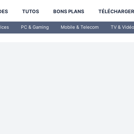
DES
TUTOS
BONS PLANS
TÉLÉCHARGE
vices
PC & Gaming
Mobile & Telecom
TV & Vidé