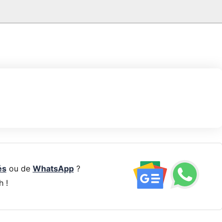
és
ou de
WhatsApp
?
h !