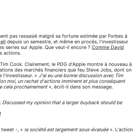
ment pas rassasié malgré sa fortune estimée par Forbes à
ell
depuis un semestre, et même en procès, l'investisseur
es serres sur Apple. Que veut-il encore ?
Comme David
s actions.
c Tim Cook. Clairement, le PDG d'Apple montre à nouveau à
cations des marchés financiers que feu Steve Jobs, dont on
e l'investisseur. «
J'ai eu une bonne discussion avec Tim
elon moi, un rachat d'actions imminent et plus conséquent
 de cela prochainement
», écrit-il dans son message.
 Discussed my opinion that a larger buyback should be
3
e tweet -, «
la société est largement sous-évaluée
». L'action