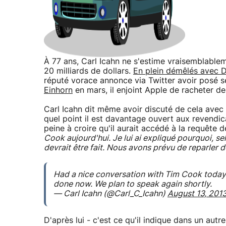
À 77 ans, Carl Icahn ne s'estime vraisemblable
20 milliards de dollars.
En plein démêlés avec D
réputé vorace annonce via Twitter avoir posé s
Einhorn
en mars, il enjoint Apple de racheter de
Carl Icahn dit même avoir discuté de cela ave
quel point il est davantage ouvert aux revendi
peine à croire qu'il aurait accédé à la requête d
Cook aujourd'hui. Je lui ai expliqué pourquoi, s
devrait être fait. Nous avons prévu de reparler
Had a nice conversation with Tim Cook today.
done now. We plan to speak again shortly.
— Carl Icahn (@Carl_C_Icahn)
August 13, 201
D'après lui - c'est ce qu'il indique dans un autr