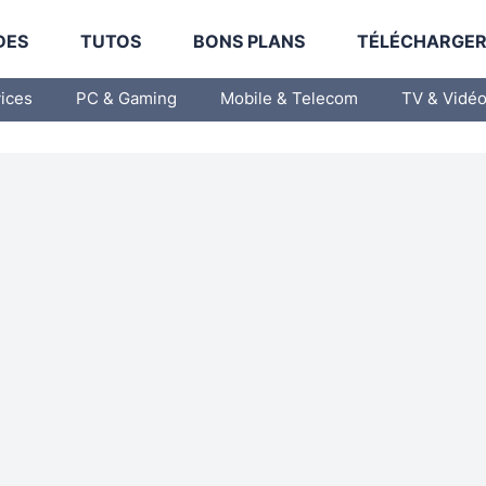
DES
TUTOS
BONS PLANS
TÉLÉCHARGE
vices
PC & Gaming
Mobile & Telecom
TV & Vidé