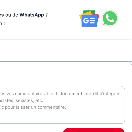
és
ou de
WhatsApp
?
h !