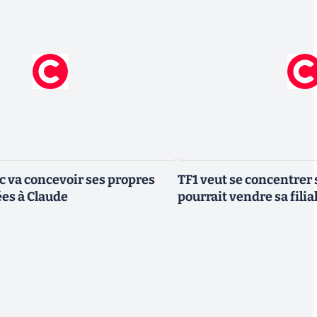
ic va concevoir ses propres
TF1 veut se concentrer 
es à Claude
pourrait vendre sa fili