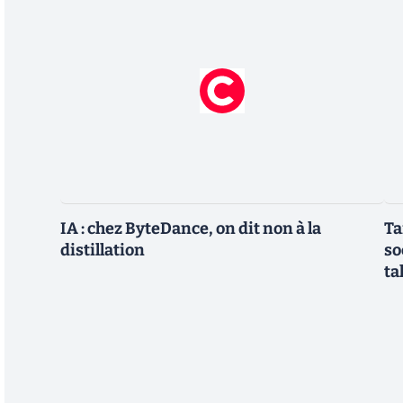
IA : chez ByteDance, on dit non à la
Ta
distillation
so
ta