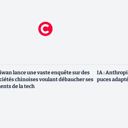
iwan lance une vaste enquête sur des
IA : Anthrop
ciétés chinoises voulant débaucher ses
puces adapté
lents de la tech