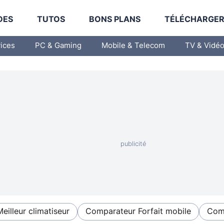
DES
TUTOS
BONS PLANS
TÉLÉCHARGE
vices
PC & Gaming
Mobile & Telecom
TV & Vidé
Meilleur climatiseur
Comparateur Forfait mobile
Comp