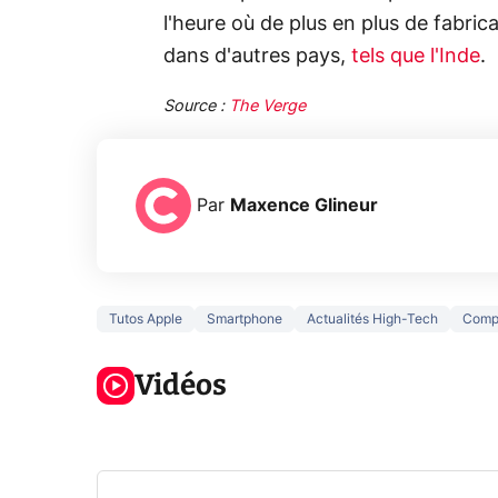
l'heure où de plus en plus de fabric
dans d'autres pays,
tels que l'Inde
.
Source :
The Verge
Par
Maxence Glineur
Tutos Apple
Smartphone
Actualités High-Tech
Comp
3 écrans en 1
5 générations
Ce qu
pour 319€ ?
de jeux dans
ne sa
Voici L'AOC
Vidéos
la prochaine
la na
CQ32G4ZA !
Xbox !
privée