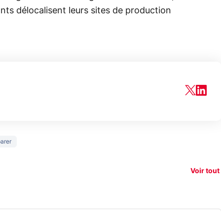
ants délocalisent leurs sites de production
150€
arer
e vous
xAI attaque la
remb
vez sur
Google tease
loi anti-
sur v
vigation
son Pixel 11
dénudement
nouv
Voir tout
 !
Pro
par IA
smart