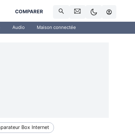
R
COMPARER
o
Audio
Maison connectée
arateur Box Internet