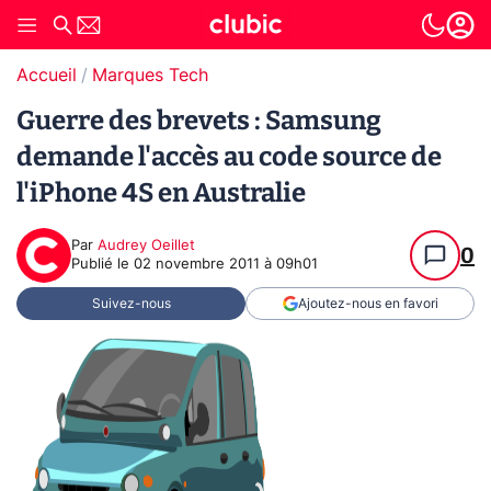
Accueil
Marques Tech
Guerre des brevets : Samsung
demande l'accès au code source de
l'iPhone 4S en Australie
Par
Audrey Oeillet
0
Publié le
02 novembre 2011 à 09h01
Suivez-nous
Ajoutez-nous en favori