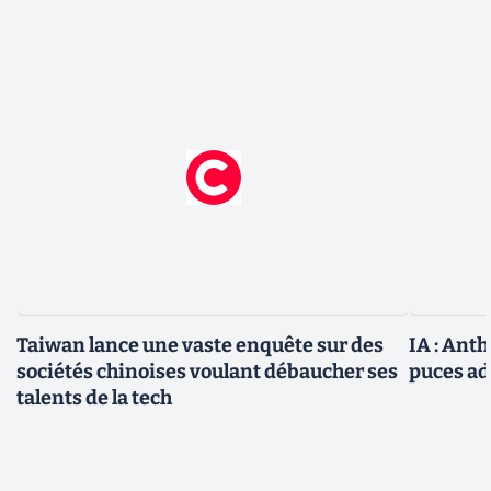
Taiwan lance une vaste enquête sur des
IA : Ant
sociétés chinoises voulant débaucher ses
puces ad
talents de la tech