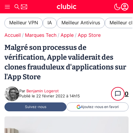
Meilleur VPN
IA
Meilleur Antivirus
Meilleur c
Accueil
Marques Tech
Apple
App Store
Malgré son processus de
vérification, Apple validerait des
clones frauduleux d'applications sur
l'App Store
Par
Benjamin Logerot
0
Publié le
22 février 2022 à 14h15
Suivez-nous
Ajoutez-nous en favori