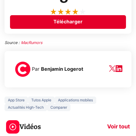
Télécharger
Source :
MacRumors
Par
Benjamin Logerot
App Store
Tutos Apple
Applications mobiles
Actualités High-Tech
Comparer
3 écrans en 1 pour
5 générations
319€ ? Voici L'AOC
jeux dans la
Vidéos
CQ32G4ZA !
prochaine Xbo
Voir tout