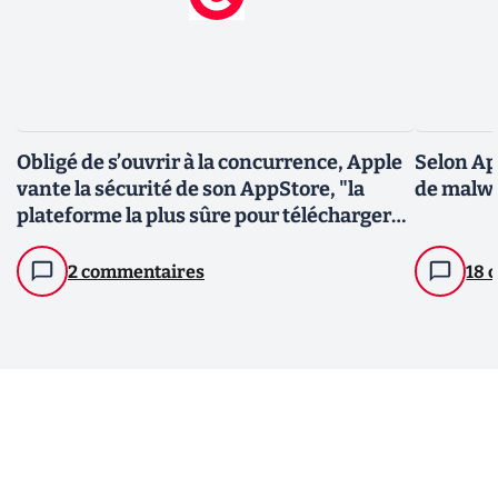
Obligé de s’ouvrir à la concurrence, Apple
Selon App
vante la sécurité de son AppStore, "la
de malwa
plateforme la plus sûre pour télécharger
des apps"
2 commentaires
18 