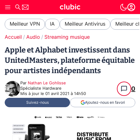
Meilleur VPN
IA
Meilleur Antivirus
Meilleur c
Accueil
Audio
Streaming musique
Apple et Alphabet investissent dans
UnitedMasters, plateforme équitable
pour artistes indépendants
Par
Nathan Le Gohlisse
0
Spécialiste Hardware
Mis à jour le
01 avril 2021 à 14h50
Suivez-nous
Ajoutez-nous en favori