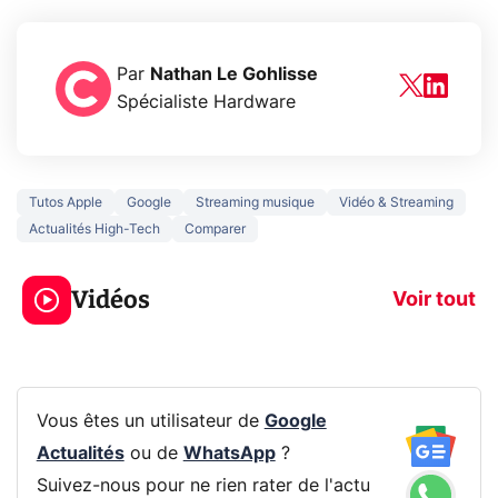
Par
Nathan Le Gohlisse
Spécialiste Hardware
Tutos Apple
Google
Streaming musique
Vidéo & Streaming
Actualités High-Tech
Comparer
5 générations de
Ce que vous n
jeux dans la
savez sur la
Vidéos
prochaine Xbox !
navigation pri
Voir tout
Vous êtes un utilisateur de
Google
Actualités
ou de
WhatsApp
?
Suivez-nous pour ne rien rater de l'actu