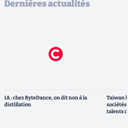
Dernières actualités
IA : chez ByteDance, on dit non à la
Taiwan l
distillation
sociétés
talents d