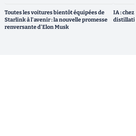
Toutes les voitures bientôt équipées de
IA : chez
Starlink à l'avenir : la nouvelle promesse
distillat
renversante d'Elon Musk