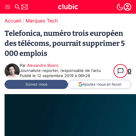
Accueil
Marques Tech
Telefonica, numéro trois européen
des télécoms, pourrait supprimer 5
000 emplois
Par
Alexandre Boero
0
Journaliste-reporter, responsable de l'actu
Publié le
12 septembre 2019 à 06h26
Suivez-nous
Ajoutez-nous en favori