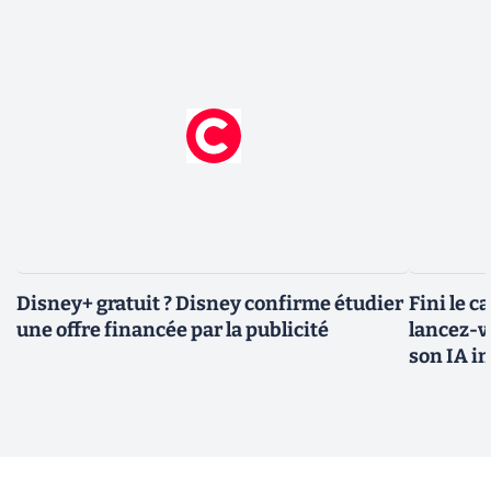
Disney+ gratuit ? Disney confirme étudier
Fini le c
une offre financée par la publicité
lancez-vo
son IA i