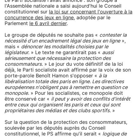
Le Parti socialiste l'avait annoncé : son groupe à
l'Assemblée nationale a saisi aujourd'hui le Conseil
constitutionnel sur
la loi sur concernant l'ouverture à la
concurrence des jeux en ligne
, adoptée par le
Parlement
le 6 avril dernier
.
Le groupe de députés ne souhaite pas «
contester la
nécessité d'un encadrement légal des jeux en ligne
»,
mais «
dénoncer les modalités choisies par le
législateur.
» Le texte ne garantirait pas «
aussi
sérieusement que nécessaire la protection des
consommateurs.
» Le jour du vote définitif de la loi
déjà, le Parti socialiste avait affirmé par la voix de son
porte-parole Benoît Hamon s'opposer «
à la
libéralisation totale des paris en ligne. Les directives
européennes n'obligent pas à remettre en question ce
monopole.
» Pour les socialistes, ce monopole doit
être conservé car «
il peut y avoir des conflits d'intérêt
entre ceux qui organisent les paris et ceux qui sont
propriétaires des médias et des clubs sportifs.
»
Sur la question de la protection des consommateurs,
soulevée par les députés auprès du Conseil
constitutionnel, le PS affirme qu'il serait «
logique de