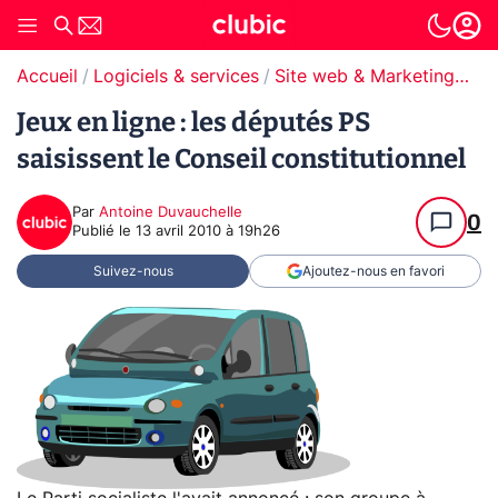
Accueil
Logiciels & services
Site web & Marketing Digital
Jeux en ligne : les députés PS
saisissent le Conseil constitutionnel
Par
Antoine Duvauchelle
0
Publié le
13 avril 2010 à 19h26
Suivez-nous
Ajoutez-nous en favori