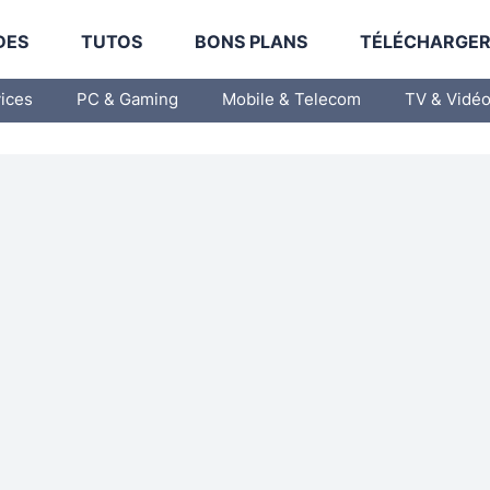
DES
TUTOS
BONS PLANS
TÉLÉCHARGE
vices
PC & Gaming
Mobile & Telecom
TV & Vidé