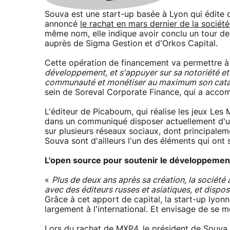
Souva est une start-up basée à Lyon qui édite 
annoncé
le rachat en mars dernier de la socié
même nom, elle indique avoir conclu un tour de 
auprès de Sigma Gestion et d'Orkos Capital.
Cette opération de financement va permettre 
développement, et s'appuyer sur sa notoriété et 
communauté et monétiser au maximum son cat
sein de Soreval Corporate Finance, qui a accom
L'éditeur de Picaboum, qui réalise les jeux Le
dans un communiqué disposer actuellement d'un
sur plusieurs réseaux sociaux, dont principale
Souva sont d'ailleurs l'un des éléments qui ont 
L'open source pour soutenir le développemen
«
Plus de deux ans après sa création, la société
avec des éditeurs russes et asiatiques, et dispos
Grâce à cet apport de capital, la start-up lyo
largement à l'international. Et envisage de se m
Lors du rachat de MXP4, le président de Souva