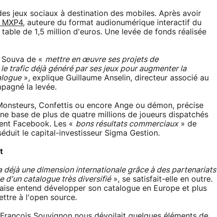
des jeux sociaux à destination des mobiles. Après avoir
té MXP4
, auteure du format audionumérique interactif du
table de 1,5 million d'euros. Une levée de fonds réalisée
à Souva de «
mettre en œuvre ses projets de
le trafic déjà généré par ses jeux pour augmenter la
alogue
», explique Guillaume Anselin, directeur associé au
pagné la levée.
s Monsteurs, Confettis ou encore Ange ou démon, précise
e base de plus de quatre millions de joueurs dispatchés
ment Facebook. Les «
bons résultats commerciaux
» de
séduit le capital-investisseur Sigma Gestion.
t
 a déjà une dimension internationale grâce à des partenariats
e d'un catalogue très diversifié
», se satisfait-elle en outre.
nnaise entend développer son catalogue en Europe et plus
ettre à l'open source.
 François Souvignon nous dévoilait quelques éléments de