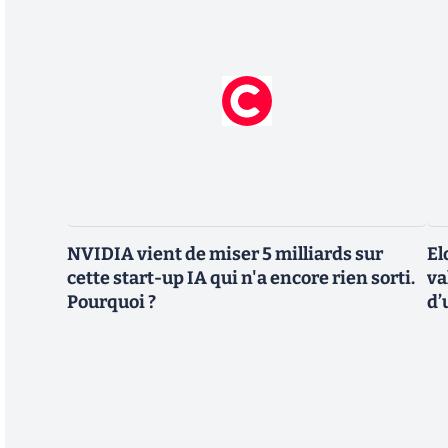
NVIDIA vient de miser 5 milliards sur
El
cette start-up IA qui n'a encore rien sorti.
va
Pourquoi ?
d’