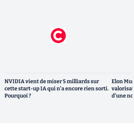
NVIDIA vient de miser 5 milliards sur
Elon Mus
cette start-up IA qui n'a encore rien sorti.
valorisat
Pourquoi ?
d’une no