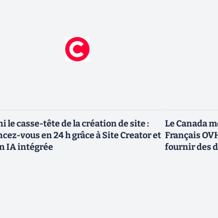
ni le casse-tête de la création de site :
Le Canada me
ncez-vous en 24 h grâce à Site Creator et
Français OVH
n IA intégrée
fournir des 