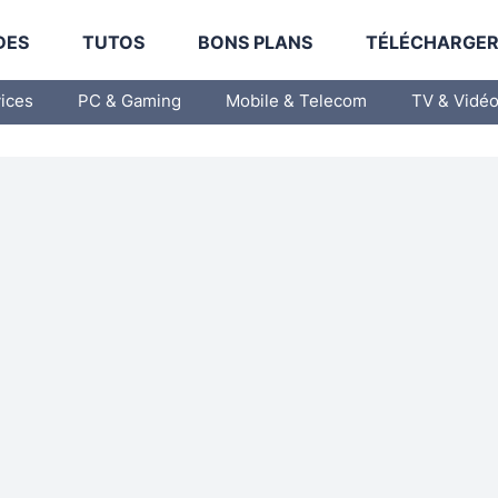
DES
TUTOS
BONS PLANS
TÉLÉCHARGE
vices
PC & Gaming
Mobile & Telecom
TV & Vidé