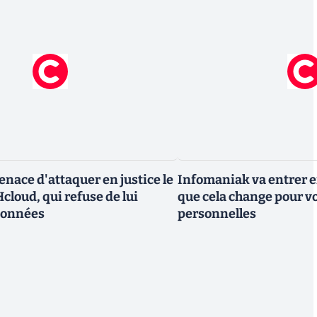
nace d'attaquer en justice le
Infomaniak va entrer en
cloud, qui refuse de lui
que cela change pour v
données
personnelles