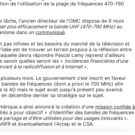
ion de l'utilisation de la plage de fréquences 470-790
tâche, l'ancien directeur de l'OMC dispose de 6 mois
iliser plus efficacement la bande UHF (470-790 MHz) au
ganisme dans un
communiqué
.
 pas infinies et les besoins du marché de la télévision et
l'idée est de trouver un terrain propice à la réflexion entre
aquelle devra répondre Pascal Lamy reprend d'ailleurs
de savoir quelles seront les «
incidences financières d'une
vant à la radiodiffusion et à Internet
».
 plusieurs mois. Le gouvernement s'est inscrit en faveur
s bandes de fréquences (dont a priori le 700 MHz) afin
a 4G mais le sujet avait jusqu'à présent peu avancé.
é en décembre dernier sa stratégie sur le sujet.
mérique a ainsi annoncé la création d'une
mission confiée à
ités a pour objectif «
d'identifier des bandes de fréquences
de partage et d'être utilisées pour des usages innovants
».
'ANFR et éventuellement l'Arcep et le CSA.