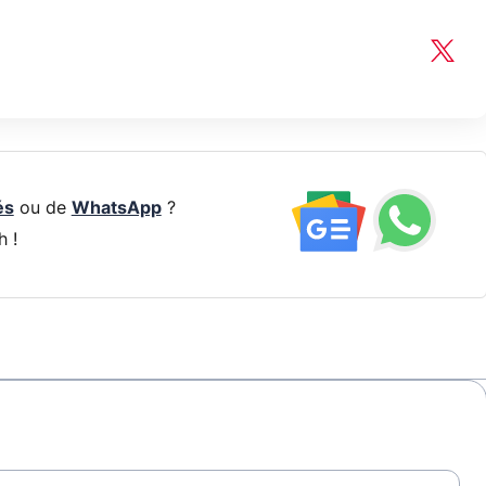
és
ou de
WhatsApp
?
h !