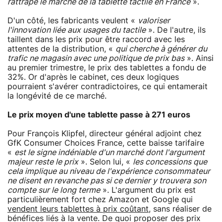
rattrapé le marché de la tablette tactile en France
».
D'un côté, les fabricants veulent «
valoriser
l'innovation liée aux usages du tactile
». De l'autre, ils
taillent dans les prix pour être raccord avec les
attentes de la distribution, «
qui cherche à générer du
trafic ne magasin avec une politique de prix bas
». Ainsi
au premier trimestre, le prix des tablettes a fondu de
32%. Or d'après le cabinet, ces deux logiques
pourraient s'avérer contradictoires, ce qui entamerait
la longévité de ce marché.
Le prix moyen d'une tablette passe à 271 euros
Pour François Klipfel, directeur général adjoint chez
GfK Consumer Choices France, cette baisse tarifaire
«
est le signe indéniable d'un marché dont l'argument
majeur reste le prix
». Selon lui, «
les concessions que
cela implique au niveau de l'expérience consommateur
ne disent en revanche pas si ce dernier y trouvera son
compte sur le long terme
». L'argument du prix est
particulièrement fort chez Amazon et Google qui
vendent leurs tablettes à prix coûtant
, sans réaliser de
bénéfices liés à la vente. De quoi proposer des prix