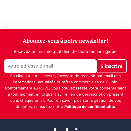
Abonnez-vous à notre newsletter !
Recevez un résumé quotidien de l'actu technologique.
S'inscrire
En cliquant sur s'inscrire, j’accepte de recevoir par email des
informations, actualités et offres commerciales de Clubic.
Conformément au RGPD, vous pouvez retirer votre consentement
à tout moment en cliquant sur le lien de désinscription présent
dans chaque email. Pour en savoir plus sur la gestion de vos
données, consultez notre
Politique de confidentialité