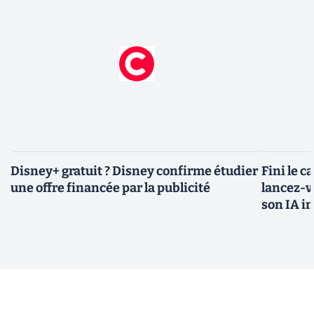
Disney+ gratuit ? Disney confirme étudier
Fini le c
une offre financée par la publicité
lancez-vo
son IA i