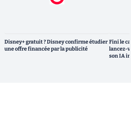
Disney+ gratuit ? Disney confirme étudier
Fini le c
une offre financée par la publicité
lancez-vo
son IA i