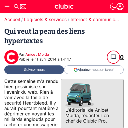
Accueil
Logiciels & services
Internet & communication
Qui veut la peau des liens
hypertextes
Par
Anicet Mbida
0
Publié le
11 avril 2014 à 17h47
Suivez-nous
Ajoutez-nous en favori
Cette semaine m'a rendu
bien pessimiste sur
l'avenir du web. Rien à
voir avec la faille de
sécurité
Heartbleed
. Il y
aurait pourtant matière à
L'éditorial de Anicet
déprimer en voyant les
Mbida, rédacteur en
milliards engloutis pour
chef de Clubic Pro.
racheter une messagerie