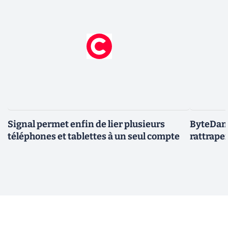
Signal permet enfin de lier plusieurs
ByteDanc
téléphones et tablettes à un seul compte
rattrape