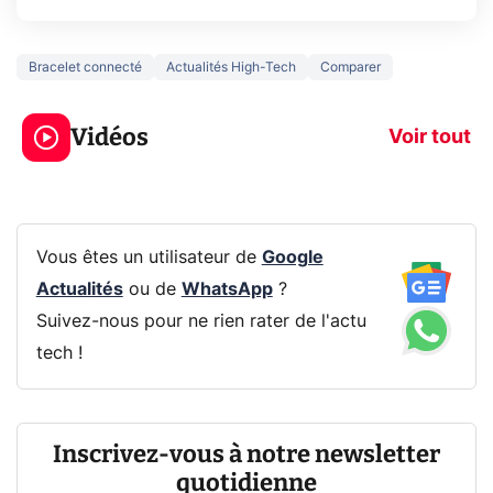
Bracelet connecté
Actualités High-Tech
Comparer
3 écrans en 1 pour
5 générations
319€ ? Voici L'AOC
jeux dans la
Vidéos
CQ32G4ZA !
prochaine Xbo
Voir tout
Vous êtes un utilisateur de
Google
Actualités
ou de
WhatsApp
?
Suivez-nous pour ne rien rater de l'actu
tech !
Inscrivez-vous à notre newsletter
quotidienne