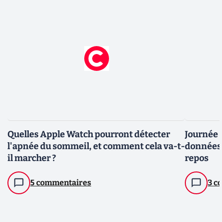
Quelles Apple Watch pourront détecter
Journée du sommei
l'apnée du sommeil, et comment cela va-t-
données 
il marcher ?
repos
5 commentaires
3 c