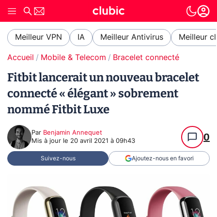
Meilleur VPN
IA
Meilleur Antivirus
Meilleur c
Accueil
Mobile & Telecom
Bracelet connecté
Fitbit lancerait un nouveau bracelet
connecté « élégant » sobrement
nommé Fitbit Luxe
Par
Benjamin Annequet
0
Mis à jour le
20 avril 2021 à 09h43
Suivez-nous
Ajoutez-nous en favori