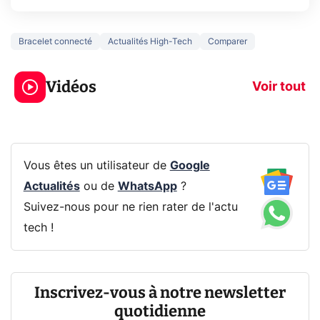
Bracelet connecté
Actualités High-Tech
Comparer
3 écrans en 1 pour
5 générations
319€ ? Voici L'AOC
jeux dans la
Vidéos
CQ32G4ZA !
prochaine Xbo
Voir tout
Vous êtes un utilisateur de
Google
Actualités
ou de
WhatsApp
?
Suivez-nous pour ne rien rater de l'actu
tech !
Inscrivez-vous à notre newsletter
quotidienne