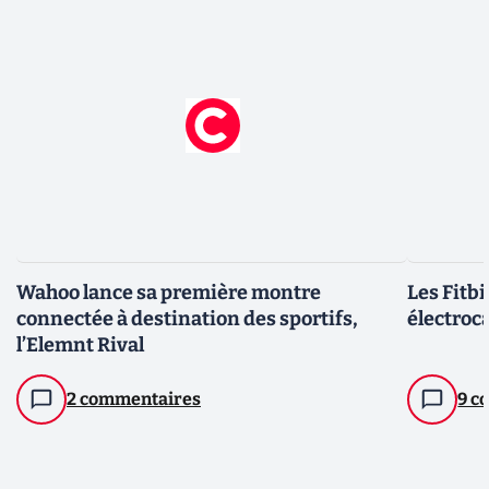
Wahoo lance sa première montre
Les Fitb
connectée à destination des sportifs,
électroc
l’Elemnt Rival
2 commentaires
9 c