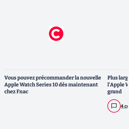
Vous pouvez précommander la nouvelle
Plus larg
Apple Watch Series 10 dès maintenant
l'Apple W
chez Fnac
grand
4 c