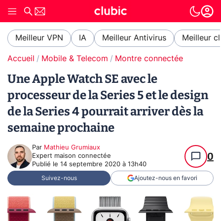
Meilleur VPN
IA
Meilleur Antivirus
Meilleur c
Accueil
Mobile & Telecom
Montre connectée
Une Apple Watch SE avec le
processeur de la Series 5 et le design
de la Series 4 pourrait arriver dès la
semaine prochaine
Par
Mathieu Grumiaux
0
Expert maison connectée
Publié le
14 septembre 2020 à 13h40
Suivez-nous
Ajoutez-nous en favori