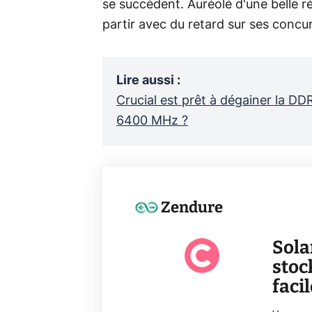
se succèdent. Auréolé d'une belle r
partir avec du retard sur ses concu
Lire aussi
:
Crucial est prêt à dégainer la DD
6400 MHz ?
Zendure
Sola
stoc
faci