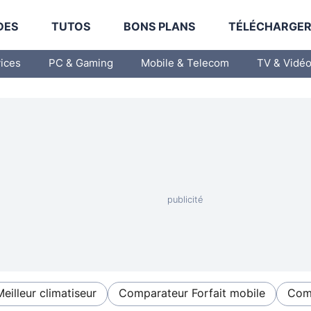
DES
TUTOS
BONS PLANS
TÉLÉCHARGE
vices
PC & Gaming
Mobile & Telecom
TV & Vidé
Meilleur climatiseur
Comparateur Forfait mobile
Comp