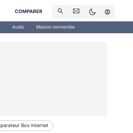
R
COMPARER
o
Audio
Maison connectée
arateur Box Internet