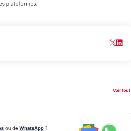
es plateformes.
150€
e vous
xAI attaque la
remb
vez sur
Google tease
loi anti-
sur v
vigation
son Pixel 11
dénudement
nouv
Voir tout
 !
Pro
par IA
smart
és
ou de
WhatsApp
?