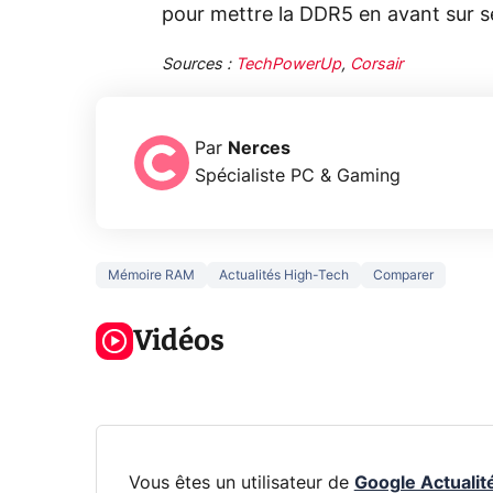
pour mettre la DDR5 en avant sur s
Sources :
TechPowerUp
,
Corsair
Par
Nerces
Spécialiste PC & Gaming
Mémoire RAM
Actualités High-Tech
Comparer
3 écrans en 1
5 générations
Ce qu
pour 319€ ?
de jeux dans
ne sa
Voici L'AOC
Vidéos
la prochaine
la na
CQ32G4ZA !
Xbox !
privée
Vous êtes un utilisateur de
Google Actualit