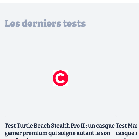
Les derniers tests
Test Turtle Beach Stealth Pro II : un casque
Test Mars
gamer premium qui soigne autant le son
casque m