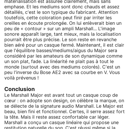
matérialisation est assurée clairement, mais sans
emphase. Et les mediums sont donc chauds et assez
détaillés, c'est le son typique du fabricant. Attention
toutefois, cette coloration peut finir par irriter les
oreilles en écoute prolongée. On lui enlèverait bien un
peu de « contour » sur un ampli Marshall... L'image
sonore apparaît large, tant mieux, mais la localisation
pourrait être plus précise. Le son reste en revanche
bien aéré pour un casque fermé. Maintenant, il est clair
que l'équilibre basses/mediums/aigus du Major sera
considéré par les amateurs de son dynamique comme
un son plat, fade. La linéarité ne plait pas à tout le
monde (surtout avec des mediums colorés). C'est un
peu l'inverse du Bose AE2 avec sa courbe en V. Vous
voilà prévenus !
Conclusion
Le Marshall Major est avant tout un casque coup de
cœur : on adopte son design, on célèbre la marque, on
se délecte de la signature audio Marshall. Le Major est
beau, bien fini et fonctionnel. Certes, il serre assez fort
la tête. Mais il reste assez confortable car léger.
Marshall a conçu un casque linéaire qui propose une
restitution naturelle du son. C'est réussi même si la