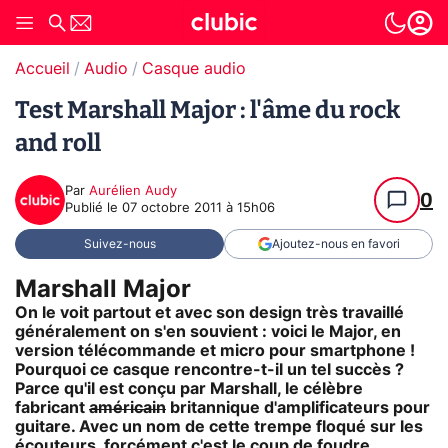
Accueil
Audio
Casque audio
Test Marshall Major : l'âme du rock
and roll
Par
Aurélien Audy
0
Publié le
07 octobre 2011 à 15h06
Suivez-nous
Ajoutez-nous en favori
Marshall Major
On le voit partout et avec son design très travaillé
généralement on s'en souvient : voici le Major, en
version télécommande et micro pour smartphone !
Pourquoi ce casque rencontre-t-il un tel succès ?
Parce qu'il est conçu par Marshall, le célèbre
fabricant
américain
britannique d'amplificateurs pour
guitare. Avec un nom de cette trempe floqué sur les
écouteurs, forcément c'est le coup de foudre