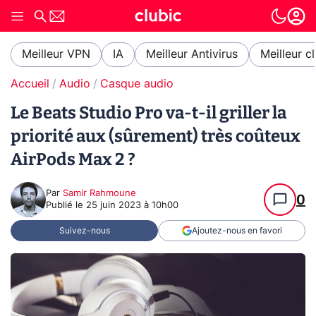
Meilleur VPN
IA
Meilleur Antivirus
Meilleur c
Accueil
Audio
Casque audio
Le Beats Studio Pro va-t-il griller la
priorité aux (sûrement) très coûteux
AirPods Max 2 ?
Par
Samir Rahmoune
0
Publié le
25 juin 2023 à 10h00
Suivez-nous
Ajoutez-nous en favori