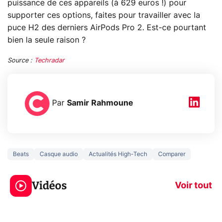
puissance de ces appareils (à 629 euros !) pour
supporter ces options, faites pour travailler avec la
puce H2 des derniers AirPods Pro 2. Est-ce pourtant
bien la seule raison ?
Source :
Techradar
Par
Samir Rahmoune
Beats
Casque audio
Actualités High-Tech
Comparer
3 écrans en 1 pour
5 générations
319€ ? Voici L'AOC
jeux dans la
Vidéos
CQ32G4ZA !
prochaine Xbo
Voir tout