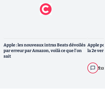
Apple : les nouveaux intras Beats dévoilés
Apple po
par erreur par Amazon, voilà ce que l'on
la 2e ve
sait
9 c