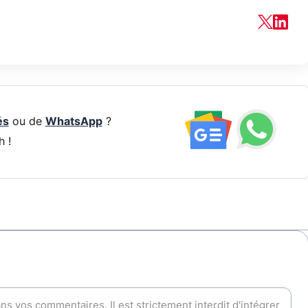
és
ou de
WhatsApp
?
h !