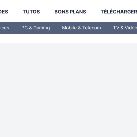
DES
TUTOS
BONS PLANS
TÉLÉCHARGE
vices
PC & Gaming
Mobile & Telecom
TV & Vidé