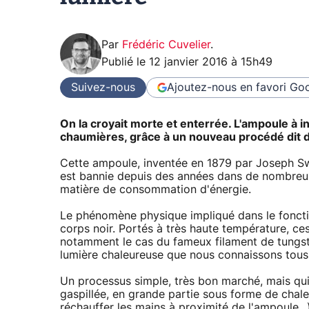
Par
Frédéric Cuvelier
.
Publié le
12 janvier 2016 à 15h49
Suivez-nous
Ajoutez-nous en favori
Goo
On la croyait morte et enterrée. L'ampoule à 
chaumières, grâce à un nouveau procédé dit d
Cette ampoule, inventée en 1879 par Joseph Sw
est bannie depuis des années dans de nombreux 
matière de consommation d'énergie.
Le phénomène physique impliqué dans le fonct
corps noir. Portés à très haute température, ce
notamment le cas du fameux filament de tungstè
lumière chaleureuse que nous connaissons tous
Un processus simple, très bon marché, mais qui
gaspillée, en grande partie sous forme de chaleu
réchauffer les mains à proximité de l'ampoule..