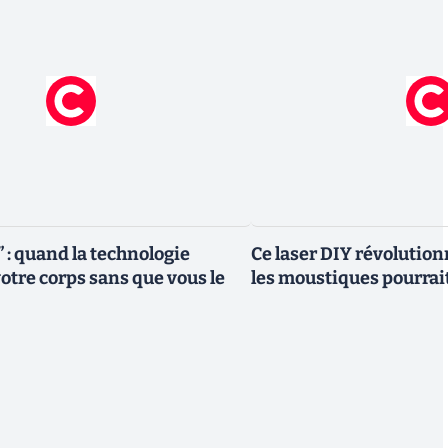
 : quand la technologie
Ce laser DIY révolutionn
otre corps sans que vous le
les moustiques pourrai