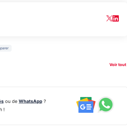
150€
parer
xAI attaque la
remboursés
Starli
e tease
loi anti-
sur votre
Amazo
xel 11
dénudement
nouveau
guerr
Voir tout
par IA
smartphone ?
résea
és
ou de
WhatsApp
?
h !