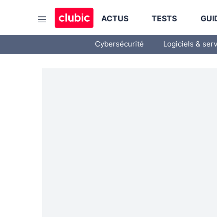
ACTUS
TESTS
GUI
Cybersécurité
Logiciels & ser