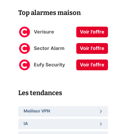
Top alarmes maison
Verisure
Voir l'offre
Sector Alarm
Voir l'offre
Eufy Security
Voir l'offre
Les tendances
Meilleur VPN
IA