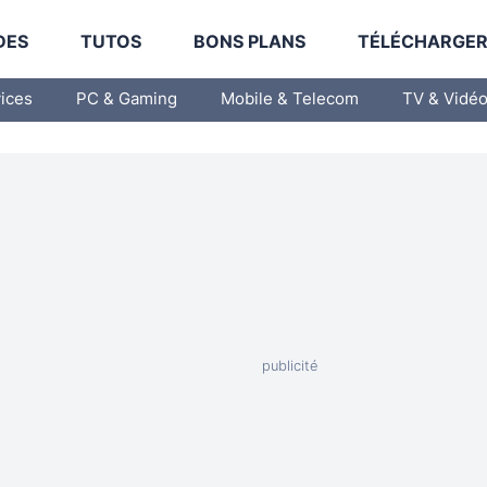
DES
TUTOS
BONS PLANS
TÉLÉCHARGE
vices
PC & Gaming
Mobile & Telecom
TV & Vidé