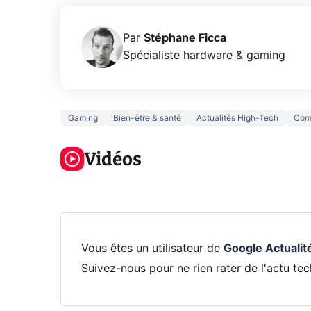
Par
Stéphane Ficca
Spécialiste hardware & gaming
Gaming
Bien-être & santé
Actualités High-Tech
Com
5 générations
Ce que vous
de jeux dans
ne savez sur
Googl
la prochaine
Vidéos
la navigation
son Pi
Xbox !
privée !
Pro
Vous êtes un utilisateur de
Google Actualit
Suivez-nous pour ne rien rater de l'actu tec