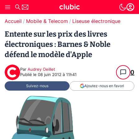
Accueil
Mobile & Telecom
Liseuse électronique
Entente sur les prix des livres
électroniques : Barnes & Noble
défend le modèle d'Apple
Par
Audrey Oeillet
0
Publié le
08 juin 2012 à 11h41
Suivez-nous
Ajoutez-nous en favori