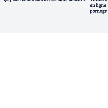
en ligne
pornogr