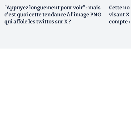
"Appuyez longuement pour voir" : mais
Cette no
c'est quoi cette tendance à l'image PNG
visant X 
qui affole les twittos sur X ?
compte 