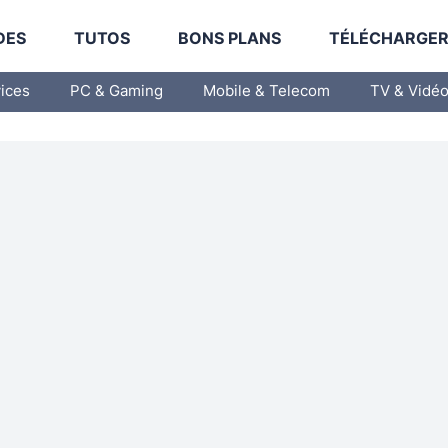
DES
TUTOS
BONS PLANS
TÉLÉCHARGE
vices
PC & Gaming
Mobile & Telecom
TV & Vidé