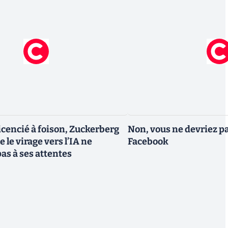
icencié à foison, Zuckerberg
Non, vous ne devriez pa
 le virage vers l’IA ne
Facebook
as à ses attentes