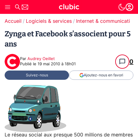
Accueil
Logiciels & services
Internet & communication
Zynga et Facebook s’associent pour 5
ans
Par
Audrey Oeillet
0
Publié le
19 mai 2010 à 18h01
Suivez-nous
Ajoutez-nous en favori
Le réseau social aux presque 500 millions de membres