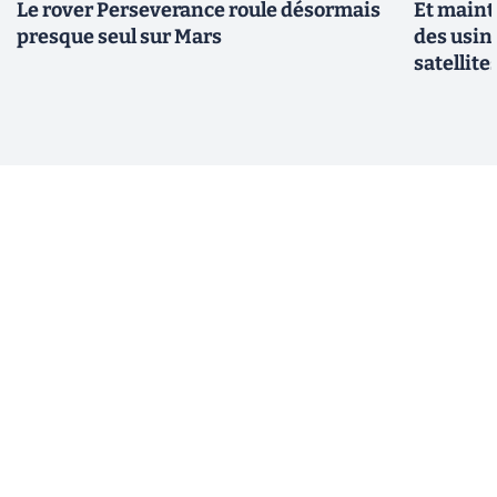
Le rover Perseverance roule désormais
Et maint
presque seul sur Mars
des usin
satellite