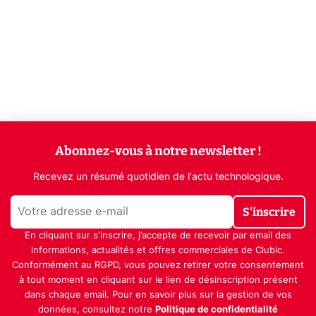
Abonnez-vous à notre newsletter !
Recevez un résumé quotidien de l'actu technologique.
S'inscrire
En cliquant sur s'inscrire, j’accepte de recevoir par email des
informations, actualités et offres commerciales de Clubic.
Conformément au RGPD, vous pouvez retirer votre consentement
à tout moment en cliquant sur le lien de désinscription présent
dans chaque email. Pour en savoir plus sur la gestion de vos
données, consultez notre
Politique de confidentialité