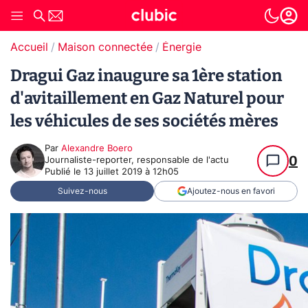
Accueil
Maison connectée
Énergie
Dragui Gaz inaugure sa 1ère station
d'avitaillement en Gaz Naturel pour
les véhicules de ses sociétés mères
Par
Alexandre Boero
0
Journaliste-reporter, responsable de l'actu
Publié le
13 juillet 2019 à 12h05
Suivez-nous
Ajoutez-nous en favori