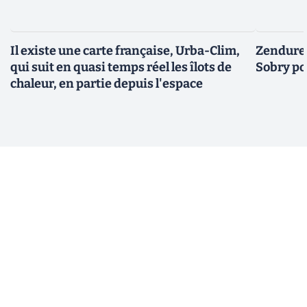
Il existe une carte française, Urba-Clim,
Zendure 
qui suit en quasi temps réel les îlots de
Sobry pou
chaleur, en partie depuis l'espace