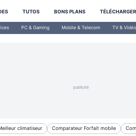
DES
TUTOS
BONS PLANS
TÉLÉCHARGE
vices
PC & Gaming
Mobile & Telecom
TV & Vidé
Meilleur climatiseur
Comparateur Forfait mobile
Comp