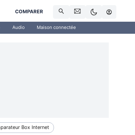
R
COMPARER
o
Audio
Maison connectée
arateur Box Internet