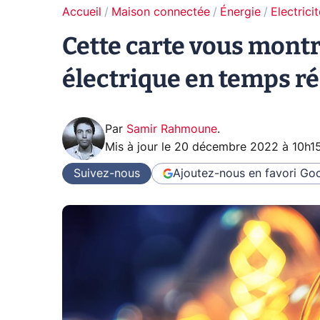
Accueil
Maison connectée
Énergie
Electrici
Cette carte vous mont
électrique en temps r
Par
Samir Rahmoune
.
Mis à jour le
20 décembre 2022 à 10h1
Suivez-nous
Ajoutez-nous en favori
Goo