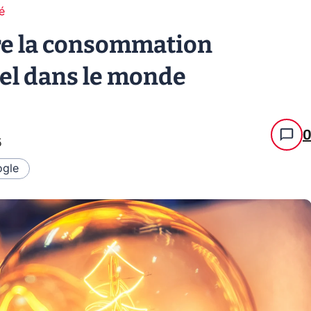
té
re la consommation
éel dans le monde
5
gle