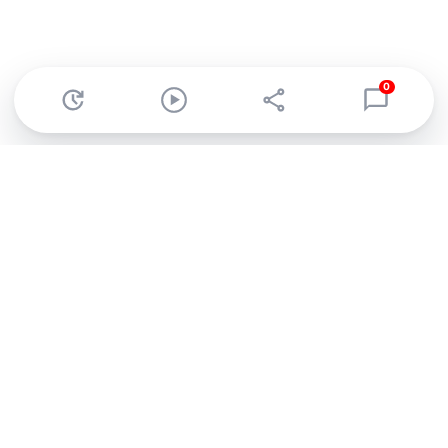
0
Abonnez-vous à notre newsletter !
Recevez un résumé quotidien de l'actu technologique.
S'inscrire
En cliquant sur s'inscrire, j’accepte de recevoir par email des
informations, actualités et offres commerciales de Clubic.
Conformément au RGPD, vous pouvez retirer votre consentement
à tout moment en cliquant sur le lien de désinscription présent
dans chaque email. Pour en savoir plus sur la gestion de vos