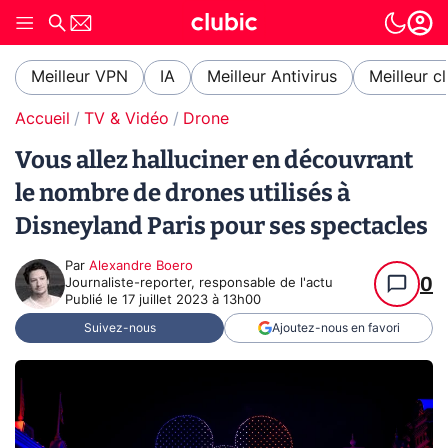
Meilleur VPN
IA
Meilleur Antivirus
Meilleur c
Accueil
TV & Vidéo
Drone
Vous allez halluciner en découvrant
le nombre de drones utilisés à
Disneyland Paris pour ses spectacles
Par
Alexandre Boero
0
Journaliste-reporter, responsable de l'actu
Publié le
17 juillet 2023 à 13h00
Suivez-nous
Ajoutez-nous en favori