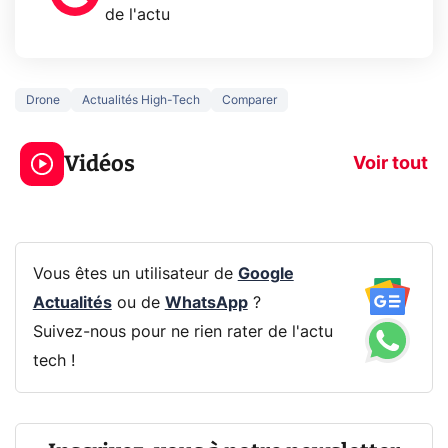
de l'actu
Drone
Actualités High-Tech
Comparer
3 écrans en 1 pour
5 générations
319€ ? Voici L'AOC
jeux dans la
Vidéos
CQ32G4ZA !
prochaine Xbo
Voir tout
Vous êtes un utilisateur de
Google
Actualités
ou de
WhatsApp
?
Suivez-nous pour ne rien rater de l'actu
tech !