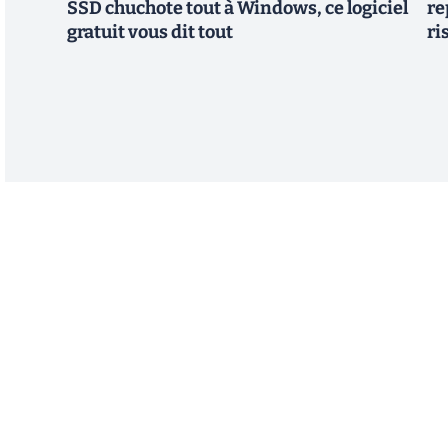
SSD chuchote tout à Windows, ce logiciel
re
gratuit vous dit tout
ri
Abonnez-vous à notre n
Recevez un résumé quotidien de l'actu technol