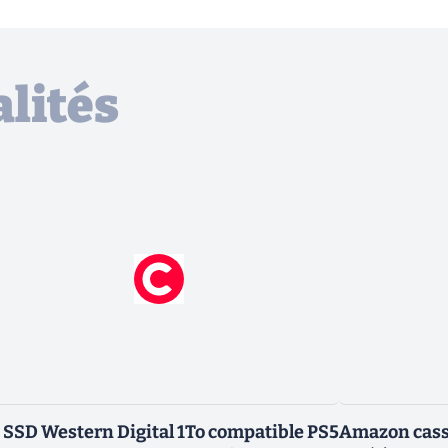
lités
 SSD Western Digital 1To compatible PS5
Amazon casse