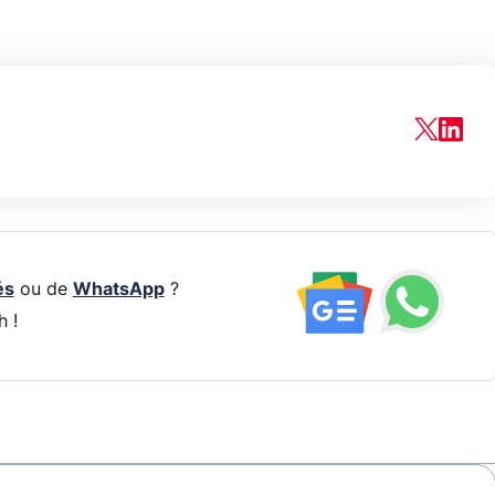
és
ou de
WhatsApp
?
h !