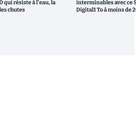
 qui résiste à l'eau, la
interminables avec ce
les chutes
Digital1 To à moins de 
S'inscrire
 de recevoir par email des informations, actualités et
nformément au RGPD, vous pouvez retirer votre
uant sur le lien de désinscription présent dans chaque