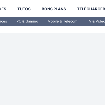
DES
TUTOS
BONS PLANS
TÉLÉCHARGE
vices
PC & Gaming
Mobile & Telecom
TV & Vidé