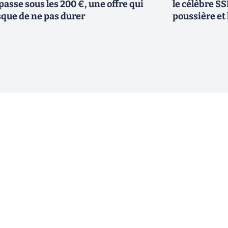
passe sous les 200 €, une offre qui
le célèbre SSD
sque de ne pas durer
poussière et 
ewsletter !
En cliquant sur s'inscrire, j’accepte
offres commerciales de Clubic. Co
consentement à tout moment en cliq
ogique.