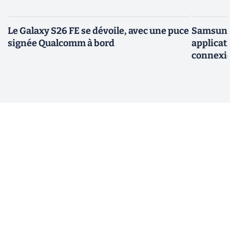
Le Galaxy S26 FE se dévoile, avec une puce
Samsung 
signée Qualcomm à bord
applicati
connexio