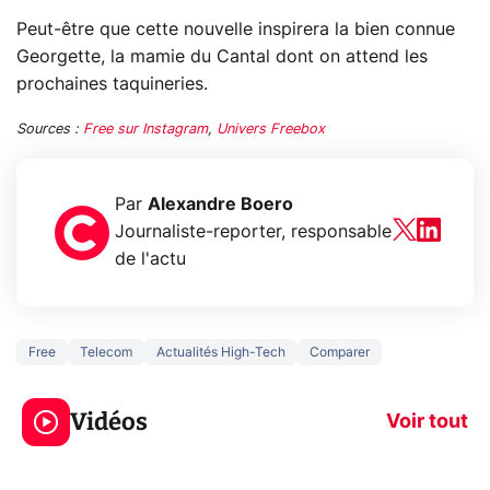
Peut-être que cette nouvelle inspirera la bien connue
Georgette, la mamie du Cantal dont on attend les
prochaines taquineries.
Sources :
Free sur Instagram
,
Univers Freebox
Par
Alexandre Boero
Journaliste-reporter, responsable
de l'actu
Free
Telecom
Actualités High-Tech
Comparer
5 générations de
Ce que vous n
jeux dans la
savez sur la
Vidéos
prochaine Xbox !
navigation pri
Voir tout