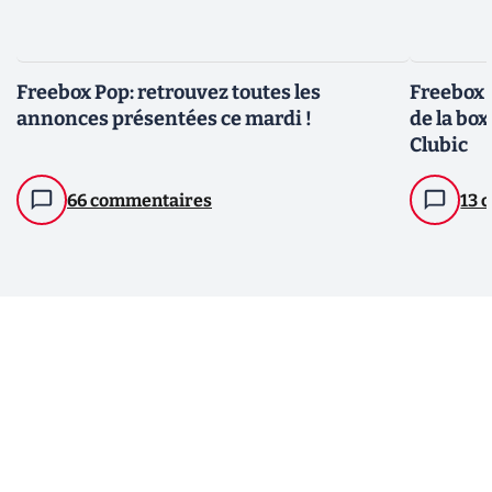
Freebox Pop: retrouvez toutes les
Freebox 
annonces présentées ce mardi !
de la box
Clubic
66 commentaires
13 