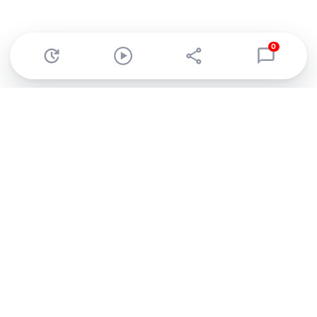
0
Abonnez-vous à notre newsletter !
Recevez un résumé quotidien de l'actu technologique.
S'inscrire
En cliquant sur s'inscrire, j’accepte de recevoir par email des
informations, actualités et offres commerciales de Clubic.
Conformément au RGPD, vous pouvez retirer votre consentement
à tout moment en cliquant sur le lien de désinscription présent
dans chaque email. Pour en savoir plus sur la gestion de vos
données, consultez notre
Politique de confidentialité