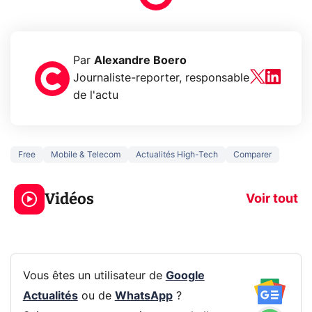
Par
Alexandre Boero
Journaliste-reporter, responsable
de l'actu
Free
Mobile & Telecom
Actualités High-Tech
Comparer
3 écrans en 1 pour
5 générations
319€ ? Voici L'AOC
jeux dans la
Vidéos
CQ32G4ZA !
prochaine Xbo
Voir tout
Vous êtes un utilisateur de
Google
Actualités
ou de
WhatsApp
?