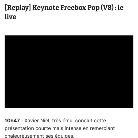
[Replay] Keynote Freebox Pop (V8) : le
live
10h47 :
Xavier Niel, très ému, conclut cette
présentation courte mais intense en remerciant
chaleureusement ses équipes.