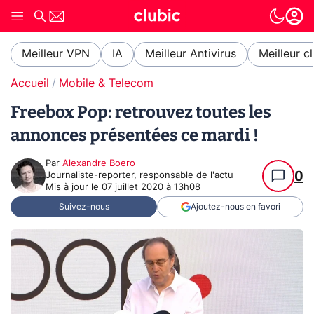
Meilleur VPN
IA
Meilleur Antivirus
Meilleur c
Accueil
Mobile & Telecom
Freebox Pop: retrouvez toutes les
annonces présentées ce mardi !
Par
Alexandre Boero
0
Journaliste-reporter, responsable de l'actu
Mis à jour le
07 juillet 2020 à 13h08
Suivez-nous
Ajoutez-nous en favori