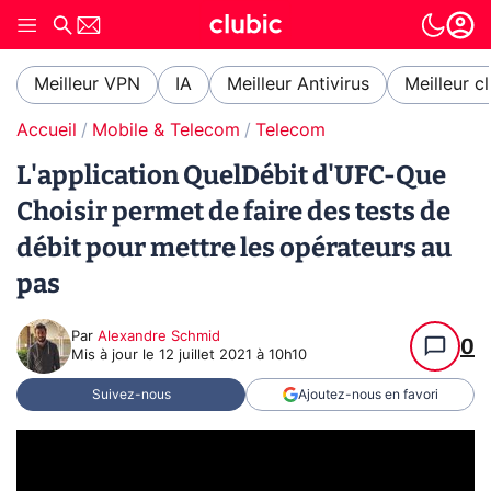
Meilleur VPN
IA
Meilleur Antivirus
Meilleur c
Accueil
Mobile & Telecom
Telecom
L'application QuelDébit d'UFC-Que
Choisir permet de faire des tests de
débit pour mettre les opérateurs au
pas
Par
Alexandre Schmid
0
Mis à jour le
12 juillet 2021 à 10h10
Suivez-nous
Ajoutez-nous en favori