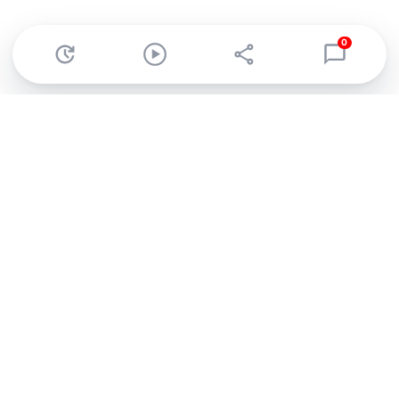
0
Abonnez-vous à notre newsletter !
Recevez un résumé quotidien de l'actu technologique.
S'inscrire
En cliquant sur s'inscrire, j’accepte de recevoir par email des
informations, actualités et offres commerciales de Clubic.
Conformément au RGPD, vous pouvez retirer votre consentement
à tout moment en cliquant sur le lien de désinscription présent
dans chaque email. Pour en savoir plus sur la gestion de vos
données, consultez notre
Politique de confidentialité