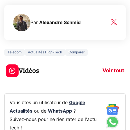
Par
Alexandre Schmid
Telecom
Actualités High-Tech
Comparer
3 écrans en 1 pour
5 générations
319€ ? Voici L'AOC
jeux dans la
Vidéos
CQ32G4ZA !
prochaine Xbo
Voir tout
Vous êtes un utilisateur de
Google
Actualités
ou de
WhatsApp
?
Suivez-nous pour ne rien rater de l'actu
tech !