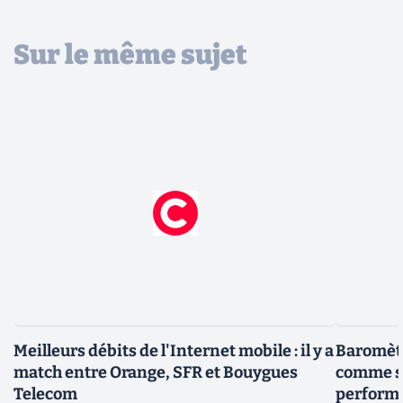
Sur le même sujet
Meilleurs débits de l'Internet mobile : il y a
Baromètr
match entre Orange, SFR et Bouygues
comme sur
Telecom
perform