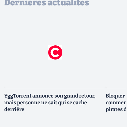
Dernières actualités
YggTorrent annonce son grand retour,
Bloquer 
mais personne ne sait qui se cache
comment 
derrière
pirates 