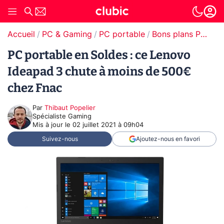
Accueil
PC & Gaming
PC portable
Bons plans PC portable
PC portable en Soldes : ce Lenovo
Ideapad 3 chute à moins de 500€
chez Fnac
Par
Thibaut Popelier
Spécialiste Gaming
Mis à jour le
02 juillet 2021 à 09h04
Suivez-nous
Ajoutez-nous en favori