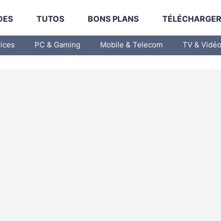
DES
TUTOS
BONS PLANS
TÉLÉCHARGE
vices
PC & Gaming
Mobile & Telecom
TV & Vidé