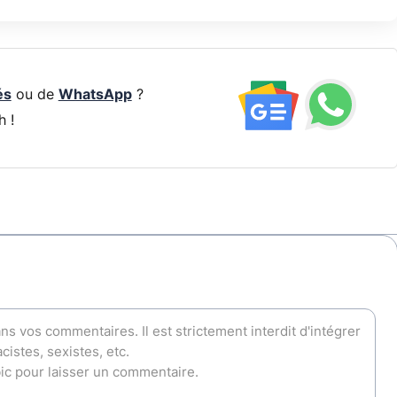
és
ou de
WhatsApp
?
h !