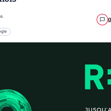
ns
.
gle