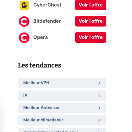
CyberGhost
Voir l'offre
,
Bitdefender
Voir l'offre
Opera
Voir l'offre
Les tendances
Meilleur VPN
IA
Meilleur Antivirus
Meilleur climatiseur