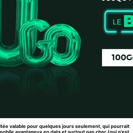
itée valable pour quelques jours seulement, qui pourrait
mobile avantageux en data et surtout pas cher (qui n'est