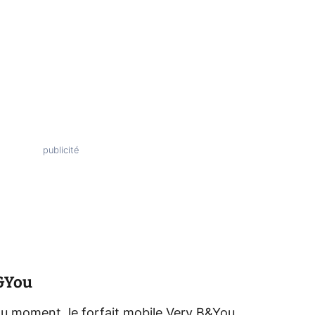
B&You
du moment, le forfait mobile Very B&You.