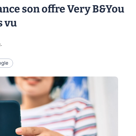
nce son offre Very B&You
s vu
g
.
gle