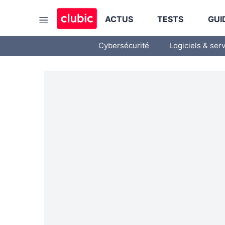
ACTUS
TESTS
GUI
Cybersécurité
Logiciels & ser