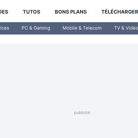
DES
TUTOS
BONS PLANS
TÉLÉCHARGE
vices
PC & Gaming
Mobile & Telecom
TV & Vidé