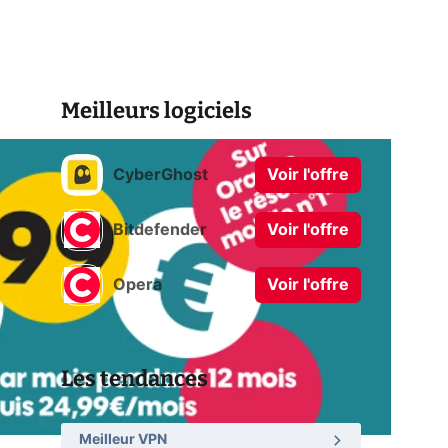
Meilleurs logiciels
CyberGhost
Voir l'offre
Bitdefender
Voir l'offre
Opera
Voir l'offre
Les tendances
Meilleur VPN