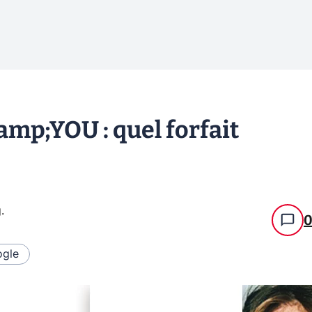
mp;YOU : quel forfait
g
.
gle