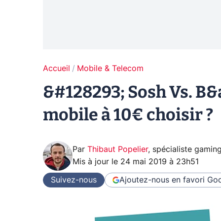
Accueil
Mobile & Telecom
&#128293; Sosh Vs. B&a
mobile à 10€ choisir ?
Par
Thibaut Popelier
,
spécialiste gamin
Mis à jour le
24 mai 2019 à 23h51
Suivez-nous
Ajoutez-nous en favori
Goo