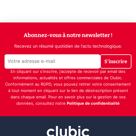
Abonnez-vous à notre newsletter !
Recevez un résumé quotidien de l'actu technologique.
S'inscrire
En cliquant sur s'inscrire, j’accepte de recevoir par email des
informations, actualités et offres commerciales de Clubic.
Conformément au RGPD, vous pouvez retirer votre consentement
à tout moment en cliquant sur le lien de désinscription présent
dans chaque email. Pour en savoir plus sur la gestion de vos
données, consultez notre
Politique de confidentialité