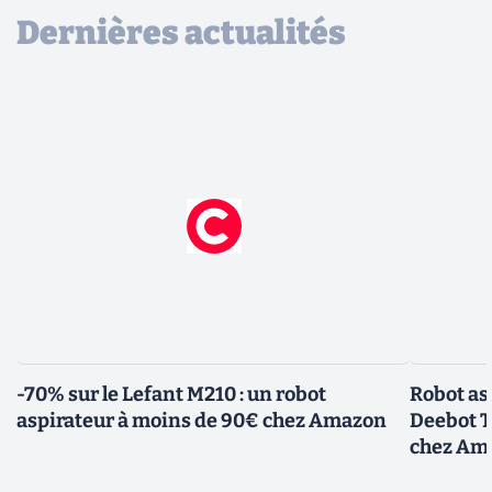
Dernières actualités
-70% sur le Lefant M210 : un robot
Robot asp
aspirateur à moins de 90€ chez Amazon
Deebot T
chez Am