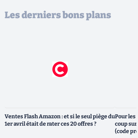
Les derniers bons plans
Ventes Flash Amazon : et si le seul piège du
Pour les
1er avril était de rater ces 20 offres ?
coup sur 
(code pr