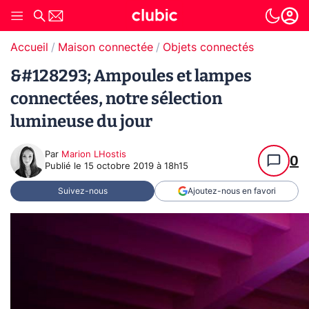
Accueil
Maison connectée
Objets connectés
&#128293; Ampoules et lampes
connectées, notre sélection
lumineuse du jour
Par
Marion LHostis
0
Publié le
15 octobre 2019 à 18h15
Suivez-nous
Ajoutez-nous en favori